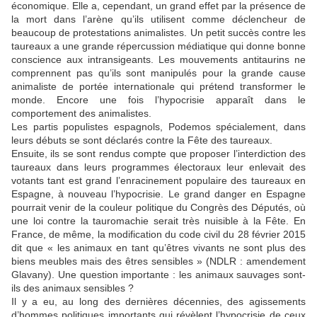
économique. Elle a, cependant, un grand effet par la présence de
la mort dans l’arène qu’ils utilisent comme déclencheur de
beaucoup de protestations animalistes. Un petit succès contre les
taureaux a une grande répercussion médiatique qui donne bonne
conscience aux intransigeants. Les mouvements antitaurins ne
comprennent pas qu’ils sont manipulés pour la grande cause
animaliste de portée internationale qui prétend transformer le
monde. Encore une fois l’hypocrisie apparaît dans le
comportement des animalistes.
Les partis populistes espagnols, Podemos spécialement, dans
leurs débuts se sont déclarés contre la Fête des taureaux.
Ensuite, ils se sont rendus compte que proposer l’interdiction des
taureaux dans leurs programmes électoraux leur enlevait des
votants tant est grand l’enracinement populaire des taureaux en
Espagne, à nouveau l’hypocrisie. Le grand danger en Espagne
pourrait venir de la couleur politique du Congrès des Députés, où
une loi contre la tauromachie serait très nuisible à la Fête. En
France, de même, la modification du code civil du 28 février 2015
dit que « les animaux en tant qu’êtres vivants ne sont plus des
biens meubles mais des êtres sensibles » (NDLR : amendement
Glavany). Une question importante : les animaux sauvages sont-
ils des animaux sensibles ?
Il y a eu, au long des dernières décennies, des agissements
d’hommes politiques importants qui révèlent l’hypocrisie de ceux