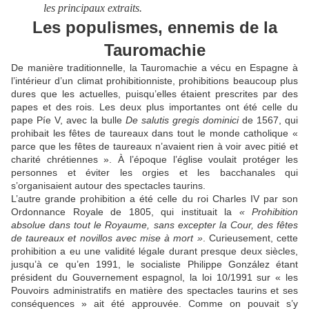
les principaux extraits.
Les populismes, ennemis de la
Tauromachie
De manière traditionnelle, la Tauromachie a vécu en Espagne à
l’intérieur d’un climat prohibitionniste, prohibitions beaucoup plus
dures que les actuelles, puisqu’elles étaient prescrites par des
papes et des rois. Les deux plus importantes ont été celle du
pape Píe V, avec la bulle
De salutis gregis dominici
de 1567, qui
prohibait les fêtes de taureaux dans tout le monde catholique «
parce que les fêtes de taureaux n’avaient rien à voir avec pitié et
charité chrétiennes ». À l’époque l’église voulait protéger les
personnes et éviter les orgies et les bacchanales qui
s’organisaient autour des spectacles taurins.
L’autre grande prohibition a été celle du roi Charles IV par son
Ordonnance Royale de 1805, qui instituait la
« Prohibition
absolue dans tout le Royaume, sans excepter la Cour, des fêtes
de taureaux et novillos avec mise à mort »
. Curieusement, cette
prohibition a eu une validité légale durant presque deux siècles,
jusqu’à ce qu’en 1991, le socialiste Philippe González étant
président du Gouvernement espagnol, la loi 10/1991 sur « les
Pouvoirs administratifs en matière des spectacles taurins et ses
conséquences » ait été approuvée. Comme on pouvait s’y