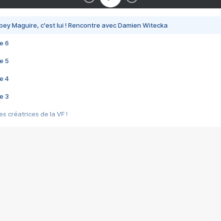
bey Maguire, c'est lui ! Rencontre avec Damien Witecka
e 6
e 5
e 4
e 3
s créatrices de la VF !
e 2
e 1
e Mektoub My Love arrive enfin ! Rencontre avec Shaïn Boumedine et Sal
i : après Toni en famille
elle réalise le bouleversant Dites lui que je l'aime
ais ! Rencontre autour de Vie privée de Rebecca Zlotowski