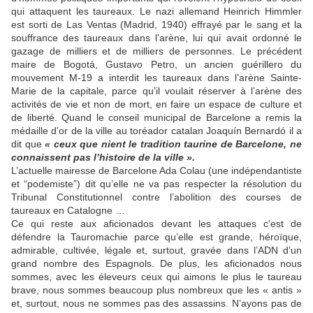
qui attaquent les taureaux. Le nazi allemand Heinrich Himmler
est sorti de Las Ventas (Madrid, 1940) effrayé par le sang et la
souffrance des taureaux dans l’arène, lui qui avait ordonné le
gazage de milliers et de milliers de personnes. Le précédent
maire de Bogotá, Gustavo Petro, un ancien guérillero du
mouvement M-19 a interdit les taureaux dans l’arène Sainte-
Marie de la capitale, parce qu’il voulait réserver à l’arène des
activités de vie et non de mort, en faire un espace de culture et
de liberté. Quand le conseil municipal de Barcelone a remis la
médaille d’or de la ville au toréador catalan Joaquín Bernardó il a
dit que
« ceux que nient le tradition taurine de Barcelone, ne
connaissent pas l’histoire de la ville ».
L’actuelle mairesse de Barcelone Ada Colau (une indépendantiste
et “podemiste”) dit qu’elle ne va pas respecter la résolution du
Tribunal Constitutionnel contre l’abolition des courses de
taureaux en Catalogne …
Ce qui reste aux aficionados devant les attaques c’est de
défendre la Tauromachie parce qu’elle est grande, héroïque,
admirable, cultivée, légale et, surtout, gravée dans l’ADN d’un
grand nombre des Espagnols. De plus, les aficionados nous
sommes, avec les éleveurs ceux qui aimons le plus le taureau
brave, nous sommes beaucoup plus nombreux que les « antis »
et, surtout, nous ne sommes pas des assassins. N’ayons pas de