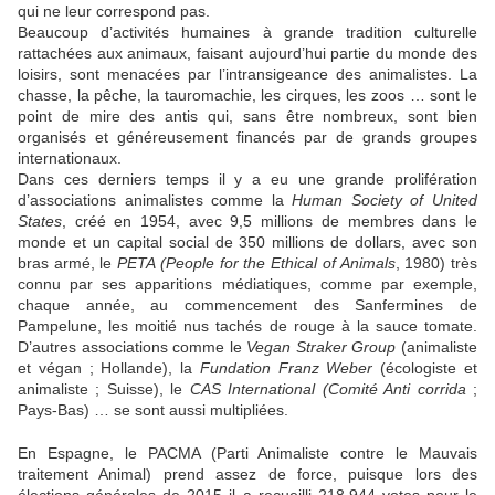
qui ne leur correspond pas.
Beaucoup d’activités humaines à grande tradition culturelle
rattachées aux animaux, faisant aujourd’hui partie du monde des
loisirs, sont menacées par l’intransigeance des animalistes. La
chasse, la pêche, la tauromachie, les cirques, les zoos … sont le
point de mire des antis qui, sans être nombreux, sont bien
organisés et généreusement financés par de grands groupes
internationaux.
Dans ces derniers temps il y a eu une grande prolifération
d’associations animalistes comme la
Human Society of United
States
, créé en 1954, avec 9,5 millions de membres dans le
monde et un capital social de 350 millions de dollars, avec son
bras armé, le
PETA (People for the Ethical of Animals
, 1980) très
connu par ses apparitions médiatiques, comme par exemple,
chaque année, au commencement des Sanfermines de
Pampelune, les moitié nus tachés de rouge à la sauce tomate.
D’autres associations comme le
Vegan Straker Group
(animaliste
et végan ; Hollande), la
Fundation Franz Weber
(écologiste et
animaliste ; Suisse), le
CAS International (Comité Anti corrida
;
Pays-Bas) … se sont aussi multipliées.
En Espagne, le PACMA (Parti Animaliste contre le Mauvais
traitement Animal) prend assez de force, puisque lors des