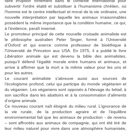
faire irruption fortement dans le contexte international pour
subvertir l’ordre établi et substituer à l’humanisme chrétien, où
l’homme est le centre intellectuel et moral de la vie ordinaire, une
nouvelle interprétation par laquelle les animaux irraisonnables
possèdent la même importance que la condition humaine, ce qui,
à l’évidence, paraît insensé.
Le promoteur principal de cette nouvelle croisade animaliste est
le philosophe australien Peter Singer, formé à l’Université
d’Oxford et qui exerce comme professeur de bioéthique à
l’Université de Princeton aux USA. En 1975, il a publié le livre
Libération animale
qui est devenu la bible des animalistes,
puisqu’il défend l’égalité morale entre humains et animaux, et
arrive à affirmer que la mort a la même valeur pour les uns et
pour les autres.
Le courant animaliste s’abreuve aussi aux sources de
l’écologisme profond, celui qui participe du monde végétarien et
du véganien. Les véganiens sont opposés à l’élevage du bétail, à
son sacrifice dans les abattoirs et à la consommation d’aliments
d’origine animale.
Ce nouveau courant naît éloigné du milieu rural. L’ignorance de
la vie rurale, de la production agraire et de l’équilibre
environnemental fait que les animaux de production - de revenu
– sont affrontés aux animaux de compagnie, qui ont été tiré de
leur milieu naturel pour vivre dans une atmosphère humanisée,