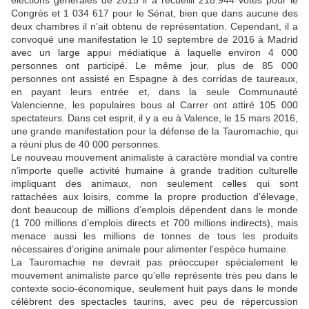
élections générales de 2015 il a recueilli 218.944 votes pour le
Congrès et 1 034 617 pour le Sénat, bien que dans aucune des
deux chambres il n’ait obtenu de représentation. Cependant, il a
convoqué une manifestation le 10 septembre de 2016 à Madrid
avec un large appui médiatique à laquelle environ 4 000
personnes ont participé. Le même jour, plus de 85 000
personnes ont assisté en Espagne à des corridas de taureaux,
en payant leurs entrée et, dans la seule Communauté
Valencienne, les populaires bous al Carrer ont attiré 105 000
spectateurs. Dans cet esprit, il y a eu à Valence, le 15 mars 2016,
une grande manifestation pour la défense de la Tauromachie, qui
a réuni plus de 40 000 personnes.
Le nouveau mouvement animaliste à caractère mondial va contre
n’importe quelle activité humaine à grande tradition culturelle
impliquant des animaux, non seulement celles qui sont
rattachées aux loisirs, comme la propre production d’élevage,
dont beaucoup de millions d’emplois dépendent dans le monde
(1 700 millions d’emplois directs et 700 millions indirects), mais
menace aussi les millions de tonnes de tous les produits
nécessaires d’origine animale pour alimenter l’espèce humaine.
La Tauromachie ne devrait pas préoccuper spécialement le
mouvement animaliste parce qu’elle représente très peu dans le
contexte socio-économique, seulement huit pays dans le monde
célèbrent des spectacles taurins, avec peu de répercussion