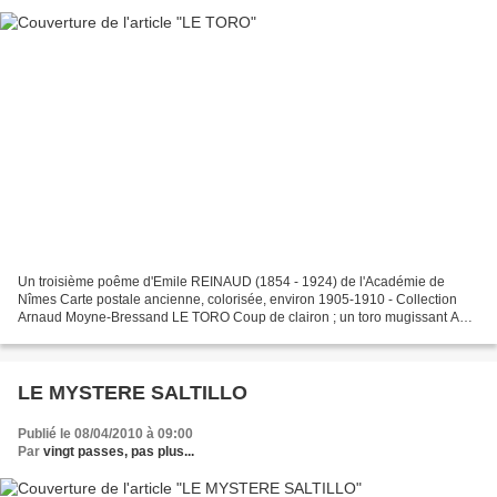
Un troisième poême d'Emile REINAUD (1854 - 1924) de l'Académie de
Nîmes Carte postale ancienne, colorisée, environ 1905-1910 - Collection
Arnaud Moyne-Bressand LE TORO Coup de clairon ; un toro mugissant Au
garrot large, à la robe d'ébène, Au jarret sec,...
LE MYSTERE SALTILLO
Publié le 08/04/2010 à 09:00
Par
vingt passes, pas plus...