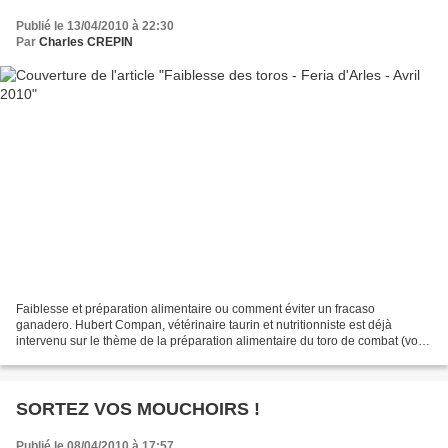
Publié le 13/04/2010 à 22:30
Par
Charles CREPIN
Faiblesse et préparation alimentaire ou comment éviter un fracaso
ganadero. Hubert Compan, vétérinaire taurin et nutritionniste est déjà
intervenu sur le thème de la préparation alimentaire du toro de combat (voir
l’article « le toro : mobilité, force...
SORTEZ VOS MOUCHOIRS !
Publié le 08/04/2010 à 17:57