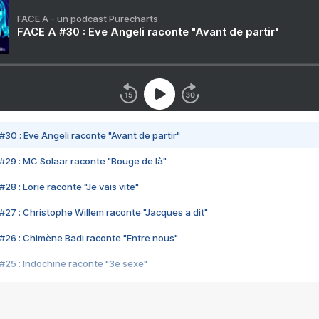
FACE A - un podcast Purecharts
FACE A #30 : Eve Angeli raconte "Avant de partir"
#30 : Eve Angeli raconte "Avant de partir"
#29 : MC Solaar raconte "Bouge de là"
28 : Lorie raconte "Je vais vite"
#27 : Christophe Willem raconte "Jacques a dit"
#26 : Chimène Badi raconte "Entre nous"
#25 : Indochine raconte "3e sexe"
#24 : Zaho raconte "C'est chelou"
#23 : Patrick Bruel raconte "Au café des délices"