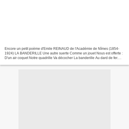
Encore un petit poème d'Emile REINAUD de l'Académie de Nîmes (1854-
1924) LA BANDERILLE Une autre suerte Comme un jouet Nous est offerte :
D'un air coquet Notre quadrille Va décocher La banderille Au dard de fer.
L'homme s'arrête Froid, solennel, Cite...