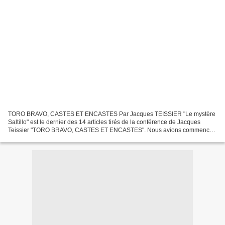
TORO BRAVO, CASTES ET ENCASTES Par Jacques TEISSIER "Le mystère
Saltillo" est le dernier des 14 articles tirés de la conférence de Jacques
Teissier "TORO BRAVO, CASTES ET ENCASTES". Nous avions commencé
la publication de cette passionnante conférence...