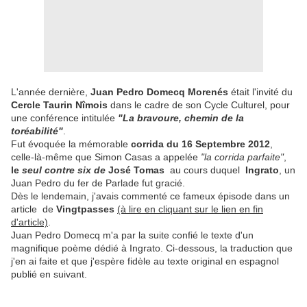
L'année dernière,
Juan Pedro Domecq Morenés
était l'invité du
Cercle Taurin Nîmois
dans le cadre de son Cycle Culturel, pour
une conférence intitulée
"La bravoure, chemin de la
toréabilité"
.
Fut évoquée la mémorable
corrida du 16 Septembre 2012
,
celle-là-même que Simon Casas a appelée
"la corrida parfaite"
,
le
seul contre six de
José Tomas
au cours duquel
Ingrato
, un
Juan Pedro du fer de Parlade fut gracié.
Dès le lendemain, j'avais commenté ce fameux épisode dans un
article de
Vingtpasses
(à lire en cliquant sur le lien en fin
d'article)
.
Juan Pedro Domecq m'a par la suite confié le texte d'un
magnifique poème dédié à Ingrato. Ci-dessous, la traduction que
j'en ai faite et que j'espère fidèle au texte original en espagnol
publié en suivant.