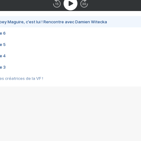
bey Maguire, c'est lui ! Rencontre avec Damien Witecka
e 6
e 5
e 4
e 3
s créatrices de la VF !
e 2
e 1
e Mektoub My Love arrive enfin ! Rencontre avec Shaïn Boumedine et Sal
i : après Toni en famille
elle réalise le bouleversant Dites lui que je l'aime