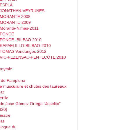
 ESPLÁ
- JONATHAN-VEYRUNES
- MORANTE 2008
- MORANTE-2009
 Morante-Nimes-2011
- PONCE
 PONCE- BILBAO 2010
 RAFAELILLO-BILBAO-2010
 TOMAS Vendanges 2012
- VIC-FEZENSAC-PENTECÔTE 2010
onymie
o de Pamplona
e musculaire et chutes des taureaux
at
rille
de Jose Gómez Ortega "Joselito"
920)
héâtre
tas
logue du