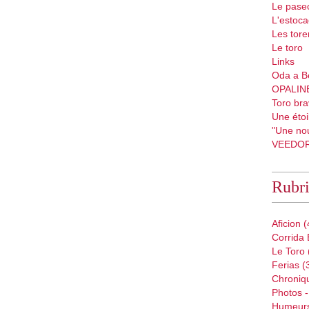
Le pase
L'estoc
Les tore
Le toro
Links
Oda a B
OPALIN
Toro bra
Une étoil
"Une nou
VEEDO
Rubr
Aficion
(
Corrida 
Le Toro
Ferias
(
Chroniq
Photos -
Humeur