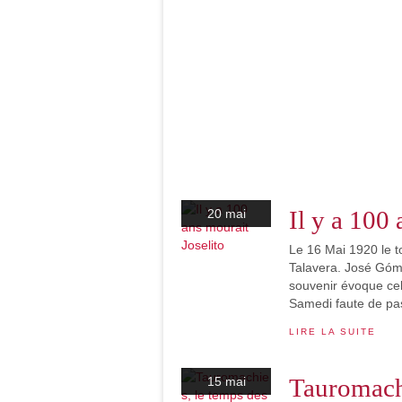
Il y a 100 
20 mai
Le 16 Mai 1920 le to
Talavera. José Gómez
souvenir évoque celu
Samedi faute de pas
LIRE LA SUITE
Tauromachi
15 mai