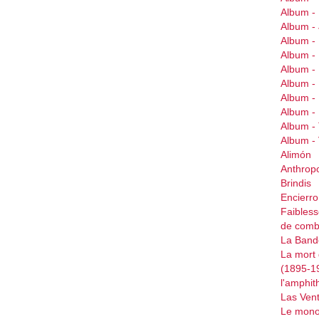
Album -
Album 
Album 
Album 
Album -
Album 
Album -
Album -
Album -
Album 
Alimón
Anthrop
Brindis
Encierr
Faibless
de comb
La Bande
La mort 
(1895-1
l'amphit
Las Ven
Le mono