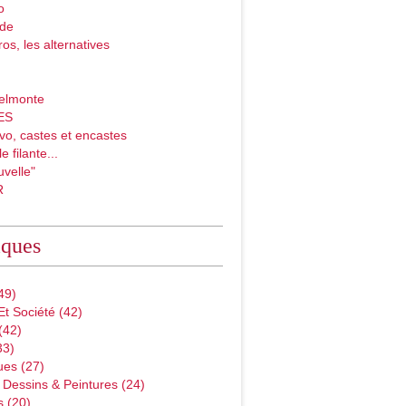
o
ade
ros, les alternatives
elmonte
ES
vo, castes et encastes
e filante...
velle"
R
iques
49)
Et Société
(42)
(42)
33)
ues
(27)
 Dessins & Peintures
(24)
s
(20)