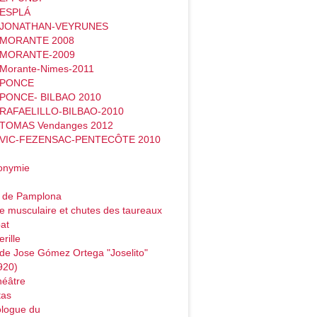
 ESPLÁ
- JONATHAN-VEYRUNES
- MORANTE 2008
- MORANTE-2009
 Morante-Nimes-2011
- PONCE
 PONCE- BILBAO 2010
 RAFAELILLO-BILBAO-2010
 TOMAS Vendanges 2012
- VIC-FEZENSAC-PENTECÔTE 2010
onymie
o de Pamplona
e musculaire et chutes des taureaux
at
rille
de Jose Gómez Ortega "Joselito"
920)
héâtre
tas
logue du