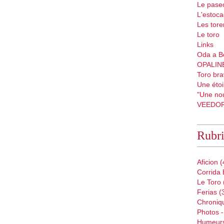
Le pase
L'estoc
Les tore
Le toro
Links
Oda a B
OPALIN
Toro bra
Une étoil
"Une nou
VEEDO
Rubr
Aficion
(
Corrida 
Le Toro
Ferias
(
Chroniq
Photos -
Humeur