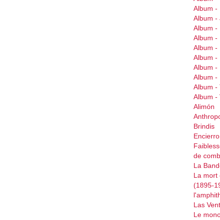
Album -
Album 
Album 
Album 
Album -
Album 
Album -
Album -
Album -
Album 
Alimón
Anthrop
Brindis
Encierr
Faibless
de comb
La Bande
La mort 
(1895-1
l'amphit
Las Ven
Le mono