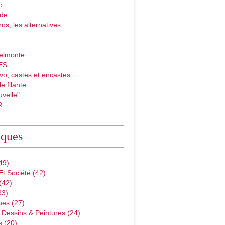
o
ade
ros, les alternatives
elmonte
ES
vo, castes et encastes
e filante...
velle"
R
iques
49)
Et Société
(42)
(42)
33)
ues
(27)
 Dessins & Peintures
(24)
s
(20)