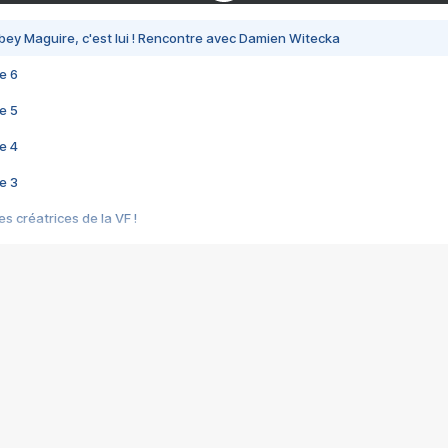
bey Maguire, c'est lui ! Rencontre avec Damien Witecka
e 6
e 5
e 4
e 3
s créatrices de la VF !
e 2
e 1
e Mektoub My Love arrive enfin ! Rencontre avec Shaïn Boumedine et Sal
i : après Toni en famille
elle réalise le bouleversant Dites lui que je l'aime
ais ! Rencontre autour de Vie privée de Rebecca Zlotowski