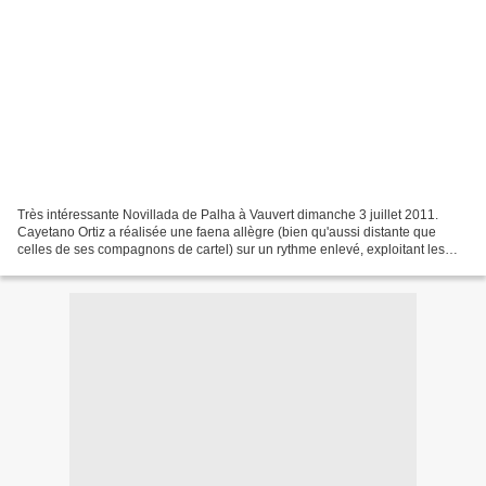
Très intéressante Novillada de Palha à Vauvert dimanche 3 juillet 2011.
Cayetano Ortiz a réalisée une faena allègre (bien qu'aussi distante que
celles de ses compagnons de cartel) sur un rythme enlevé, exploitant les
qualités d'un beau 6ème exemplaire...