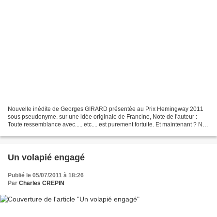
Nouvelle inédite de Georges GIRARD présentée au Prix Hemingway 2011
sous pseudonyme. sur une idée originale de Francine, Note de l'auteur :
Toute ressemblance avec..... etc.... est purement fortuite. Et maintenant ? Ne
pourrions-nous pas glisser dans...
Un volapié engagé
Publié le 05/07/2011 à 18:26
Par
Charles CREPIN