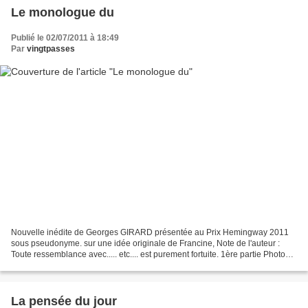
Le monologue du
Publié le 02/07/2011 à 18:49
Par
vingtpasses
Nouvelle inédite de Georges GIRARD présentée au Prix Hemingway 2011
sous pseudonyme. sur une idée originale de Francine, Note de l'auteur :
Toute ressemblance avec..... etc.... est purement fortuite. 1ère partie Photo
Vingtpasses "... Et si on parlait...
La pensée du jour