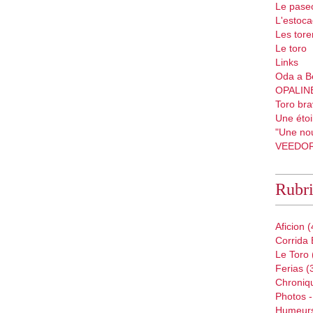
Le pase
L'estoc
Les tore
Le toro
Links
Oda a B
OPALIN
Toro bra
Une étoil
"Une nou
VEEDO
Rubr
Aficion
(
Corrida 
Le Toro
Ferias
(
Chroniq
Photos -
Humeur