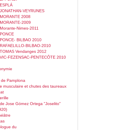
 ESPLÁ
- JONATHAN-VEYRUNES
- MORANTE 2008
- MORANTE-2009
 Morante-Nimes-2011
- PONCE
 PONCE- BILBAO 2010
 RAFAELILLO-BILBAO-2010
 TOMAS Vendanges 2012
- VIC-FEZENSAC-PENTECÔTE 2010
onymie
o de Pamplona
e musculaire et chutes des taureaux
at
rille
de Jose Gómez Ortega "Joselito"
920)
héâtre
tas
logue du