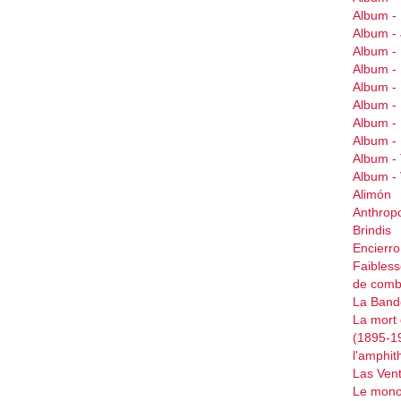
Album -
Album 
Album 
Album 
Album -
Album 
Album -
Album -
Album -
Album 
Alimón
Anthrop
Brindis
Encierr
Faibless
de comb
La Bande
La mort 
(1895-1
l'amphit
Las Ven
Le mono