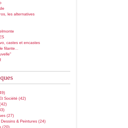
o
ade
ros, les alternatives
elmonte
ES
vo, castes et encastes
e filante...
velle"
R
iques
49)
Et Société
(42)
(42)
33)
ues
(27)
 Dessins & Peintures
(24)
s
(20)