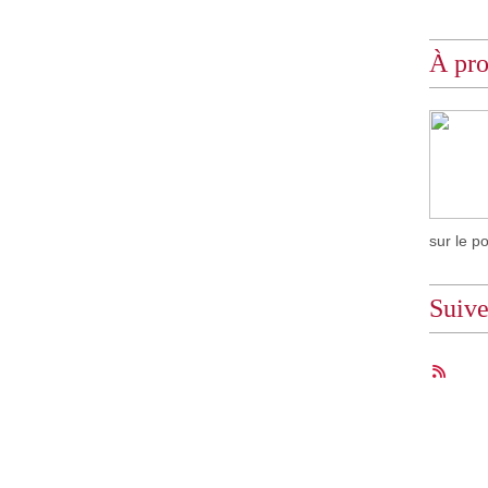
À pr
sur le p
Suiv