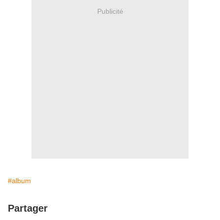
Publicité
#album
Partager