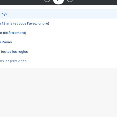
 DayZ
 a 13 ans (et vous l'avez ignoré)
e (littéralement)
im Rayan
 toutes les règles
s les jeux vidéo
us choquant de Rockstar ? - Le scandale BULLY
e plus moche de Steam
du RÊVE tourne au CAUCHEMAR
pendant 8 heures
it… à tort