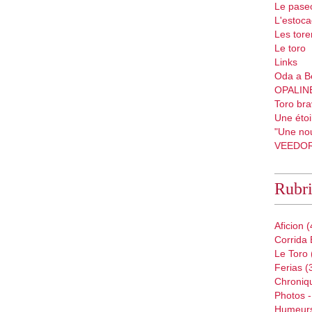
Le pase
L'estoc
Les tore
Le toro
Links
Oda a B
OPALIN
Toro bra
Une étoil
"Une nou
VEEDO
Rubr
Aficion
(
Corrida 
Le Toro
Ferias
(
Chroniq
Photos -
Humeur