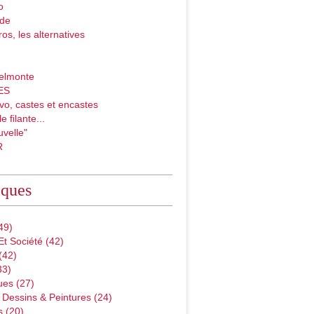
o
ade
ros, les alternatives
elmonte
ES
vo, castes et encastes
e filante...
velle"
R
iques
49)
Et Société
(42)
(42)
33)
ues
(27)
 Dessins & Peintures
(24)
s
(20)