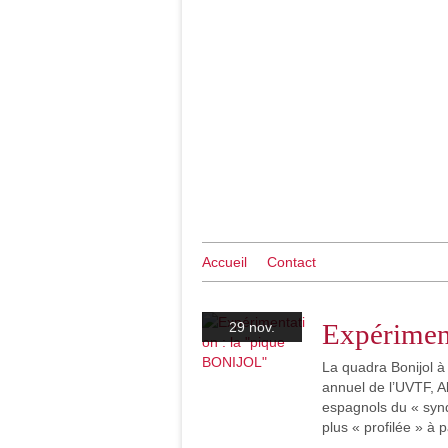
Accueil
Contact
Expérimen
29 nov.
La quadra Bonijol à
annuel de l’UVTF, 
espagnols du « synd
plus « profilée » à p