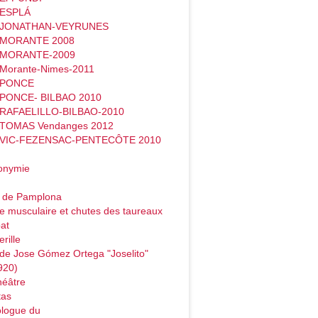
 ESPLÁ
- JONATHAN-VEYRUNES
- MORANTE 2008
- MORANTE-2009
 Morante-Nimes-2011
- PONCE
 PONCE- BILBAO 2010
 RAFAELILLO-BILBAO-2010
 TOMAS Vendanges 2012
- VIC-FEZENSAC-PENTECÔTE 2010
onymie
o de Pamplona
e musculaire et chutes des taureaux
at
rille
de Jose Gómez Ortega "Joselito"
920)
héâtre
tas
logue du