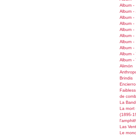
Album -
Album 
Album 
Album 
Album -
Album 
Album -
Album -
Album -
Album 
Alimón
Anthrop
Brindis
Encierr
Faibless
de comb
La Bande
La mort 
(1895-1
l'amphit
Las Ven
Le mono