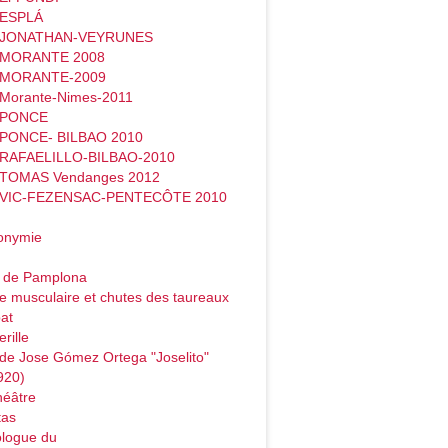
 ESPLÁ
- JONATHAN-VEYRUNES
- MORANTE 2008
- MORANTE-2009
 Morante-Nimes-2011
- PONCE
 PONCE- BILBAO 2010
 RAFAELILLO-BILBAO-2010
 TOMAS Vendanges 2012
- VIC-FEZENSAC-PENTECÔTE 2010
onymie
o de Pamplona
e musculaire et chutes des taureaux
at
rille
de Jose Gómez Ortega "Joselito"
920)
héâtre
tas
logue du