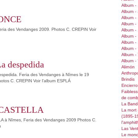
Album -
Album 
PONCE
Album 
Album 
ria des Vendanges 2009. Photos C. CREPIN Voir
Album -
Album 
Album -
Album -
Album -
Album 
a despedida
Alimón
Anthrop
espedida. Feria des Vendanges à Nîmes le 19
Brindis
otos C. CREPIN Voir l'album ESPLÁ
Encierr
Faibless
de comb
La Bande
n CASTELLA
La mort 
(1895-1
A à Nîmes, Feria des Vendanges 2009 Photos C.
l'amphit
m
Las Ven
Le mono