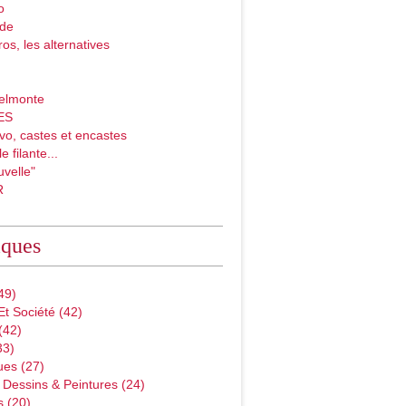
o
ade
ros, les alternatives
elmonte
ES
vo, castes et encastes
e filante...
velle"
R
iques
49)
Et Société
(42)
(42)
33)
ues
(27)
 Dessins & Peintures
(24)
s
(20)