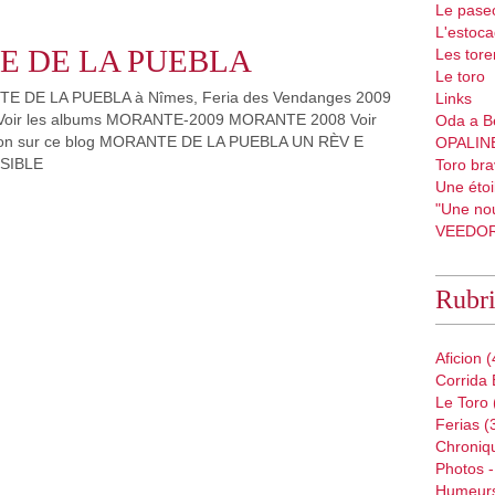
Le pase
L'estoc
 DE LA PUEBLA
Les tore
Le toro
DE LA PUEBLA à Nîmes, Feria des Vendanges 2009
Links
 Voir les albums MORANTE-2009 MORANTE 2008 Voir
Oda a B
lation sur ce blog MORANTE DE LA PUEBLA UN RÈV E
OPALIN
SIBLE
Toro bra
Une étoil
"Une nou
VEEDO
Rubr
Aficion
(
Corrida 
Le Toro
Ferias
(
Chroniq
Photos -
Humeur