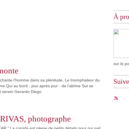
À pr
sur le p
monte
chante l'homme dans sa plénitude, Le triomphateur du
Suiv
e Qui au bord - jour après jour - de l'abîme Sut se
t serein Gerardo Diego
IVAS, photographe
 " La corrida est pleine de petits détails pour qui sait