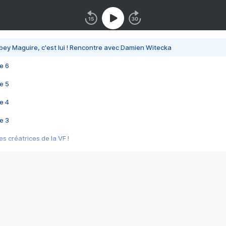
bey Maguire, c'est lui ! Rencontre avec Damien Witecka
e 6
e 5
e 4
e 3
s créatrices de la VF !
e 2
e 1
e Mektoub My Love arrive enfin ! Rencontre avec Shaïn Boumedine et Sal
i : après Toni en famille