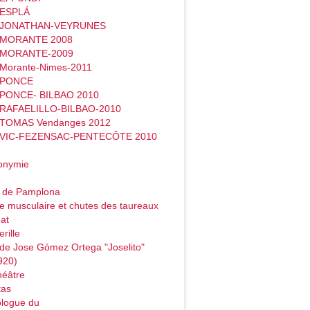
 ESPLÁ
- JONATHAN-VEYRUNES
- MORANTE 2008
- MORANTE-2009
 Morante-Nimes-2011
- PONCE
 PONCE- BILBAO 2010
 RAFAELILLO-BILBAO-2010
 TOMAS Vendanges 2012
- VIC-FEZENSAC-PENTECÔTE 2010
onymie
o de Pamplona
e musculaire et chutes des taureaux
at
rille
de Jose Gómez Ortega "Joselito"
920)
héâtre
tas
logue du