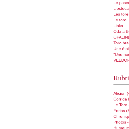
Le pase
L'estoc
Les tore
Le toro
Links
Oda a B
OPALIN
Toro bra
Une étoil
"Une nou
VEEDO
Rubr
Aficion
(
Corrida 
Le Toro
Ferias
(
Chroniq
Photos -
Humeur