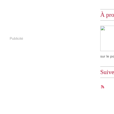
À pr
Publicité
sur le p
Suiv