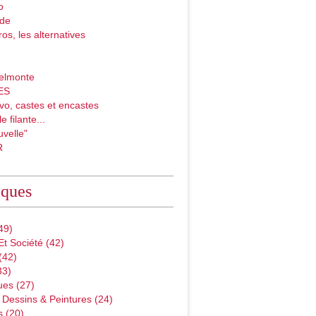
o
ade
ros, les alternatives
elmonte
ES
vo, castes et encastes
e filante...
velle"
R
iques
49)
Et Société
(42)
(42)
33)
ues
(27)
 Dessins & Peintures
(24)
s
(20)