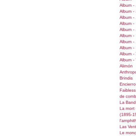
Album -
Album 
Album 
Album 
Album -
Album 
Album -
Album -
Album -
Album 
Alimón
Anthrop
Brindis
Encierr
Faibless
de comb
La Bande
La mort 
(1895-1
l'amphit
Las Ven
Le mono