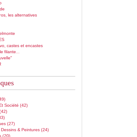
o
ade
ros, les alternatives
elmonte
ES
vo, castes et encastes
e filante...
velle"
R
iques
49)
Et Société
(42)
(42)
33)
ues
(27)
 Dessins & Peintures
(24)
s
(20)