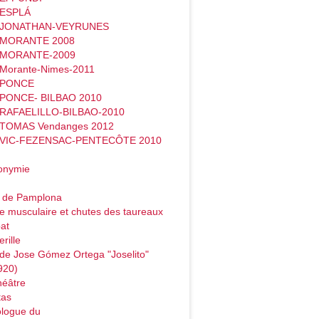
 ESPLÁ
- JONATHAN-VEYRUNES
- MORANTE 2008
- MORANTE-2009
 Morante-Nimes-2011
- PONCE
 PONCE- BILBAO 2010
 RAFAELILLO-BILBAO-2010
 TOMAS Vendanges 2012
- VIC-FEZENSAC-PENTECÔTE 2010
onymie
o de Pamplona
e musculaire et chutes des taureaux
at
rille
de Jose Gómez Ortega "Joselito"
920)
héâtre
tas
logue du