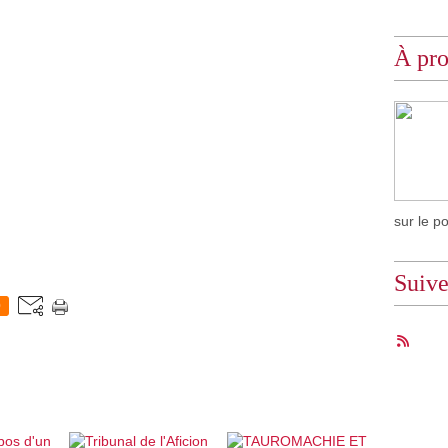
À pr
sur le p
Suiv
0