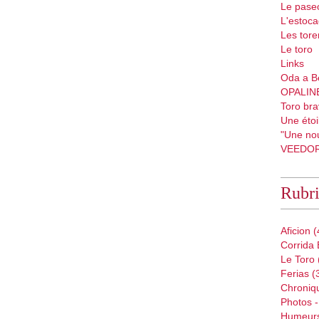
Le pase
L'estoc
Les tore
Le toro
Links
Oda a B
OPALIN
Toro bra
Une étoil
"Une nou
VEEDO
Rubr
Aficion
(
Corrida 
Le Toro
Ferias
(
Chroniq
Photos -
Humeur