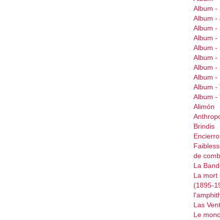
Album -
Album 
Album 
Album 
Album -
Album 
Album -
Album -
Album -
Album 
Alimón
Anthrop
Brindis
Encierr
Faibless
de comb
La Bande
La mort 
(1895-1
l'amphit
Las Ven
Le mono