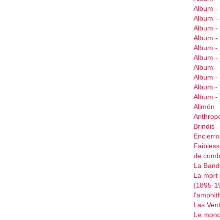
Album -
Album 
Album 
Album 
Album -
Album 
Album -
Album -
Album -
Album 
Alimón
Anthrop
Brindis
Encierr
Faibless
de comb
La Bande
La mort 
(1895-1
l'amphit
Las Ven
Le mono