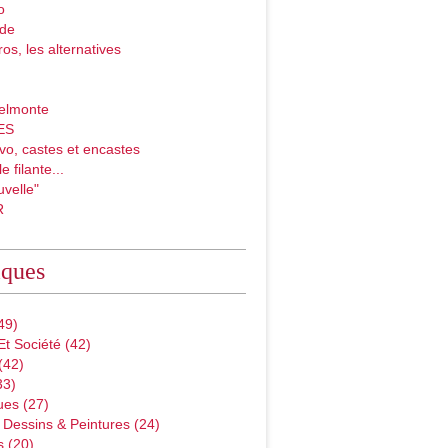
o
ade
ros, les alternatives
elmonte
ES
vo, castes et encastes
e filante...
velle"
R
iques
49)
Et Société
(42)
(42)
33)
ues
(27)
 Dessins & Peintures
(24)
s
(20)