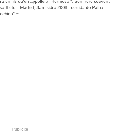
ura un fils qu'on appellera "Hermoso ". Son frère souvent
o II etc... Madrid, San Isidro 2008 : corrida de Palha.
achido" est...
Publicité