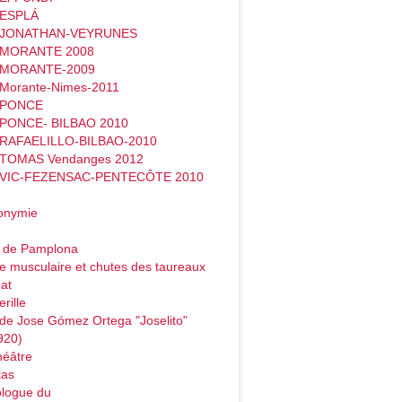
 ESPLÁ
- JONATHAN-VEYRUNES
- MORANTE 2008
- MORANTE-2009
 Morante-Nimes-2011
- PONCE
 PONCE- BILBAO 2010
 RAFAELILLO-BILBAO-2010
 TOMAS Vendanges 2012
- VIC-FEZENSAC-PENTECÔTE 2010
onymie
o de Pamplona
e musculaire et chutes des taureaux
at
rille
de Jose Gómez Ortega "Joselito"
920)
héâtre
tas
logue du