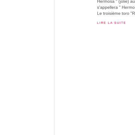
Hermosa " (jolie) a
s'appellera " Hermos
Le troisième toro "R
LIRE LA SUITE