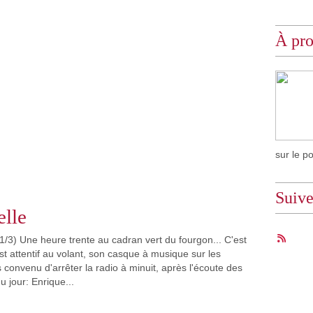
À pr
sur le p
Suiv
lle
3) Une heure trente au cadran vert du fourgon... C'est
t attentif au volant, son casque à musique sur les
 convenu d'arrêter la radio à minuit, après l'écoute des
u jour: Enrique...