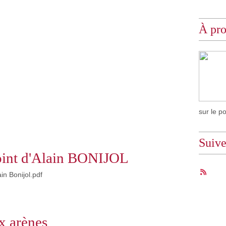
À pr
sur le p
Suiv
oint d'Alain BONIJOL
in Bonijol.pdf
x arènes