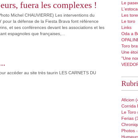
peurs, fuera les complexes !
Le pase
L'estoc
hoto Michel CHAUVIERRE) Les interventions du
Les tore
pour la défense de la Fiesta Brava font référence
Le toro
rins, et ses conférences devant les associations et les
Links
tant espagnoles que françaises,...
Oda a B
OPALIN
Toro bra
Une étoil
"Une nou
..
VEEDO
 pour accéder au site très taurin LES CARNETS DU
Rubr
Aficion
(
Corrida 
Le Toro
Ferias
(
Chroniq
Photos -
Humeur