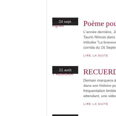
Poème pou
24 sept.
L'année dernière, J
Taurin Nîmois dans 
intitulée "La bravou
corrida du 16 Septe
LIRE LA SUITE
RECUER
21 août
Demain marquera à 
dans son histoire p
fréquentation limité
attendant, une video
LIRE LA SUITE