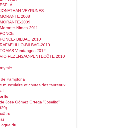
 ESPLÁ
- JONATHAN-VEYRUNES
- MORANTE 2008
- MORANTE-2009
 Morante-Nimes-2011
- PONCE
 PONCE- BILBAO 2010
 RAFAELILLO-BILBAO-2010
 TOMAS Vendanges 2012
- VIC-FEZENSAC-PENTECÔTE 2010
onymie
o de Pamplona
e musculaire et chutes des taureaux
at
rille
de Jose Gómez Ortega "Joselito"
920)
héâtre
tas
logue du