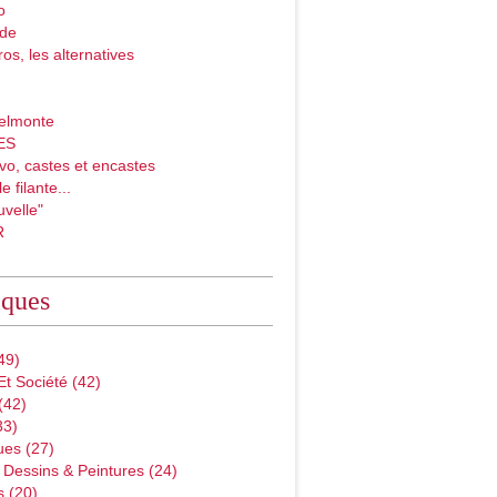
o
ade
ros, les alternatives
elmonte
ES
vo, castes et encastes
e filante...
velle"
R
iques
49)
Et Société
(42)
(42)
33)
ues
(27)
 Dessins & Peintures
(24)
s
(20)