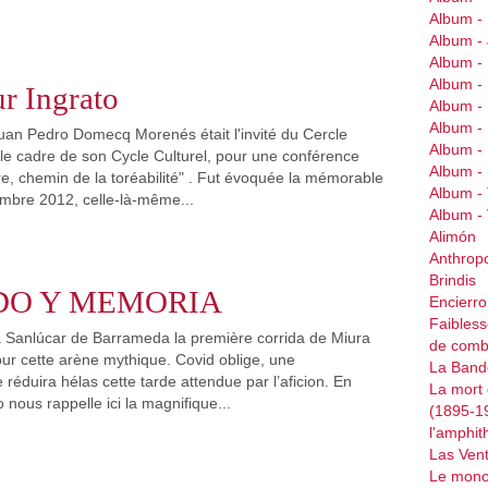
Album -
Album 
Album 
Album 
r Ingrato
Album -
Album 
uan Pedro Domecq Morenés était l'invité du Cercle
Album -
le cadre de son Cycle Culturel, pour une conférence
Album -
re, chemin de la toréabilité" . Fut évoquée la mémorable
Album -
mbre 2012, celle-là-même...
Album 
Alimón
Anthrop
Brindis
DO Y MEMORIA
Encierr
Faibless
Sanlúcar de Barrameda la première corrida de Miura
de comb
our cette arène mythique. Covid oblige, une
La Bande
e réduira hélas cette tarde attendue par l’aficion. En
La mort 
 nous rappelle ici la magnifique...
(1895-1
l'amphit
Las Ven
Le mono