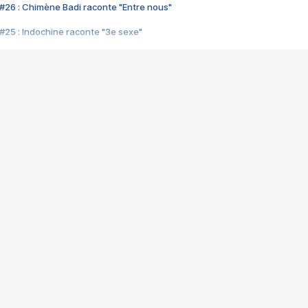
#26 : Chimène Badi raconte "Entre nous"
#25 : Indochine raconte "3e sexe"
#24 : Zaho raconte "C'est chelou"
#23 : Patrick Bruel raconte "Au café des délices"
#22 : Kyo raconte "Le chemin"
#21 : Nolwenn Leroy raconte "Cassé"
#20 : Patrick Hernandez raconte "Born to be alive"
#19 : Lorie raconte "Près de moi"
#18 : Michael Jones raconte "A nos actes manqués" (avec Jean-Jacque
#17 : Khaled raconte "Aïcha"
#16 : Corneille raconte "Parce qu'on vient de loin"
#15 : Indochine raconte "L'aventurier"
14 : Lorie raconte "Sur un air latino"